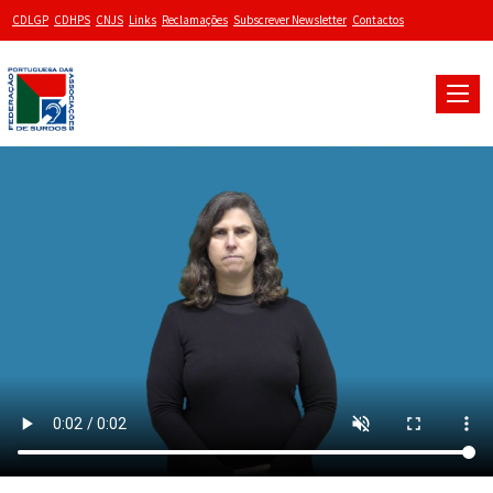
CDLGP
CDHPS
CNJS
Links
Reclamações
Subscrever Newsletter
Contactos
Toggle
naviga