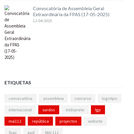
Convocatória de Assembleia Geral
Extraordinária da FPAS (17-05-2025)
12-04-2025
ETIQUETAS
convocatória
assembleia
concurso
logotipo
internacional
surdos
intérprete
lgp
mai112
república
projectos
website
fpas
eud
MAI 112