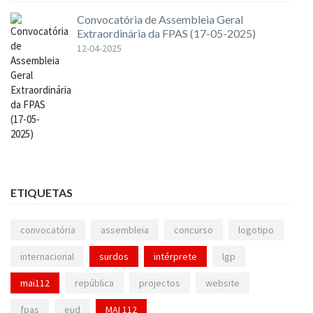
Convocatória de Assembleia Geral
Extraordinária da FPAS (17-05-2025)
12-04-2025
ETIQUETAS
convocatória
assembleia
concurso
logotipo
internacional
surdos
intérprete
lgp
mai112
república
projectos
website
fpas
eud
MAI 112