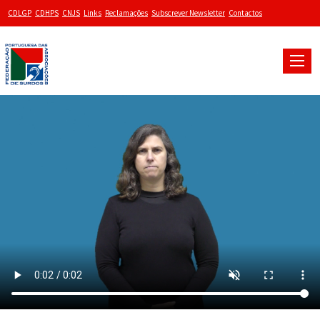
CDLGP
CDHPS
CNJS
Links
Reclamações
Subscrever Newsletter
Contactos
Toggle
naviga