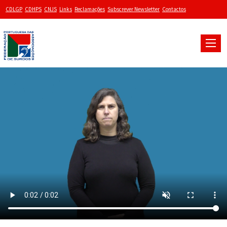
CDLGP
CDHPS
CNJS
Links
Reclamações
Subscrever Newsletter
Contactos
Toggle
naviga