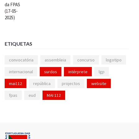
ETIQUETAS
convocatória
assembleia
concurso
logotipo
internacional
surdos
intérprete
lgp
mai112
república
projectos
website
fpas
eud
MAI 112