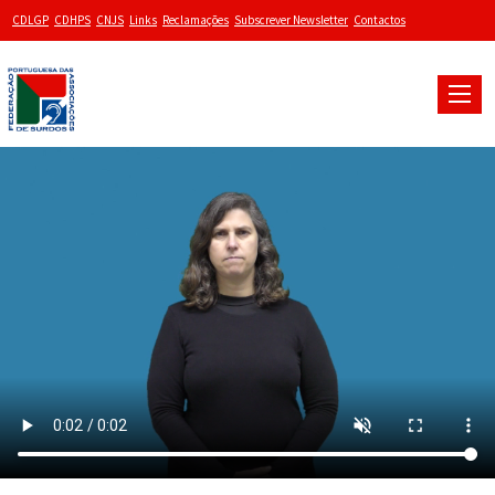
CDLGP
CDHPS
CNJS
Links
Reclamações
Subscrever Newsletter
Contactos
Toggle
naviga