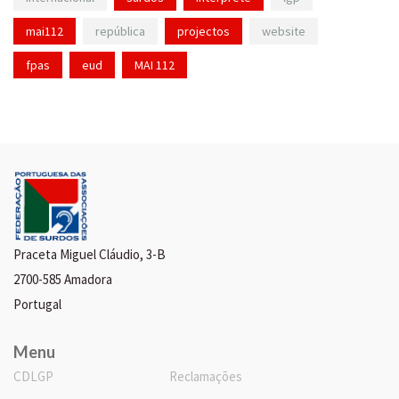
mai112
república
projectos
website
fpas
eud
MAI 112
Praceta Miguel Cláudio, 3-B
2700-585 Amadora
Portugal
Menu
CDLGP
Reclamações