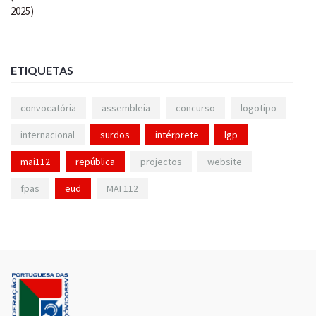
ETIQUETAS
convocatória
assembleia
concurso
logotipo
internacional
surdos
intérprete
lgp
mai112
república
projectos
website
fpas
eud
MAI 112