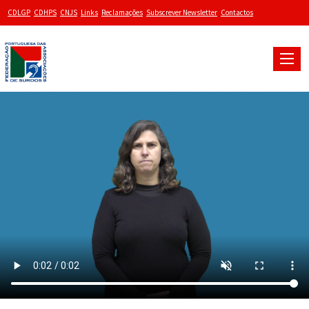
CDLGP
CDHPS
CNJS
Links
Reclamações
Subscrever Newsletter
Contactos
Toggle
naviga