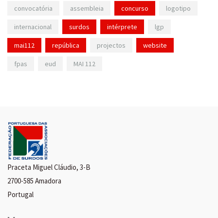
convocatória
assembleia
concurso
logotipo
internacional
surdos
intérprete
lgp
mai112
república
projectos
website
fpas
eud
MAI 112
Praceta Miguel Cláudio, 3-B
2700-585 Amadora
Portugal