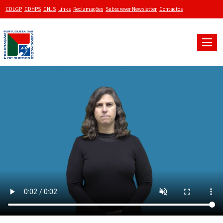
CDLGP
CDHPS
CNJS
Links
Reclamações
Subscrever Newsletter
Contactos
Toggle
naviga