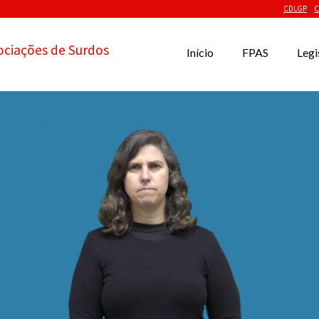
CDLGP
C
ociações de Surdos
Início
FPAS
Legi