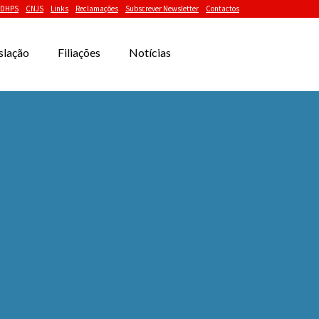
DHPS
CNJS
Links
Reclamações
Subscrever Newsletter
Contactos
slação
Filiações
Notícias