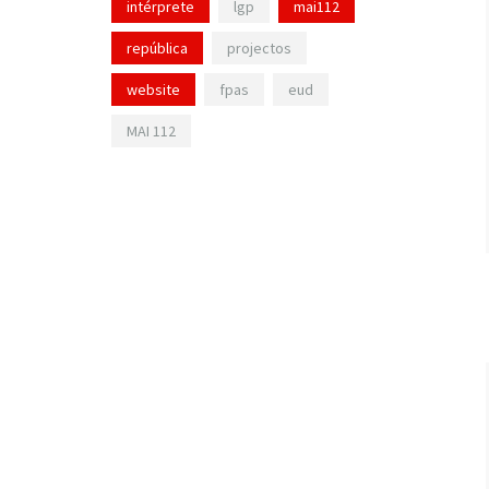
intérprete
lgp
mai112
república
projectos
website
fpas
eud
MAI 112