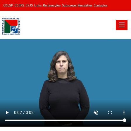
CDLGP
CDHPS
CNJS
Links
Reclamações
Subscrever Newsletter
Contactos
Toggle
naviga