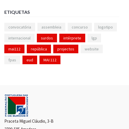
ETIQUETAS
convocatória
assembleia
concurso
logotipo
internacional
surdos
intérprete
lgp
mai112
república
projectos
website
fpas
eud
MAI 112
Praceta Miguel Cláudio, 3-B