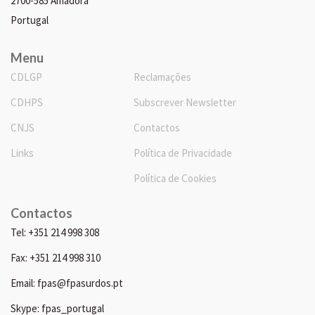
2700-585 Amadora
Portugal
Menu
CDLGP
Reclamações
CDHPS
Subscrever Newsletter
CNJS
Contactos
Links
Política de Privacidade
Política de Cookies
Contactos
Tel: +351 214 998 308
Fax: +351 214 998 310
Email: fpas@fpasurdos.pt
Skype: fpas_portugal