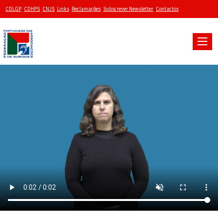
CDLGP
CDHPS
CNJS
Links
Reclamações
Subscrever Newsletter
Contactos
Toggle
naviga