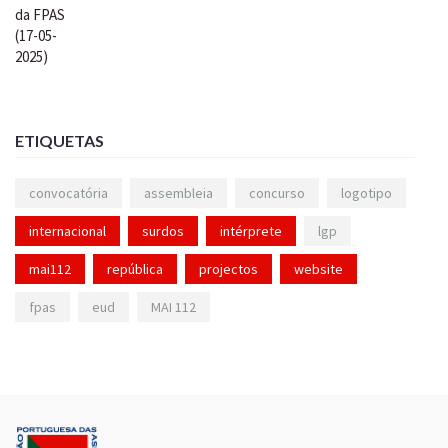
ETIQUETAS
convocatória
assembleia
concurso
logotipo
internacional
surdos
intérprete
lgp
mai112
república
projectos
website
fpas
eud
MAI 112