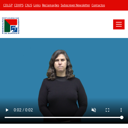
CDLGP
CDHPS
CNJS
Links
Reclamações
Subscrever Newsletter
Contactos
Toggle
naviga