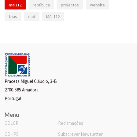
mai112
república
projectos
website
fpas
eud
MAI 112
Praceta Miguel Cláudio, 3-B
2700-585 Amadora
Portugal
Menu
CDLGP
Reclamações
CDHPS
Subscrever Newsletter