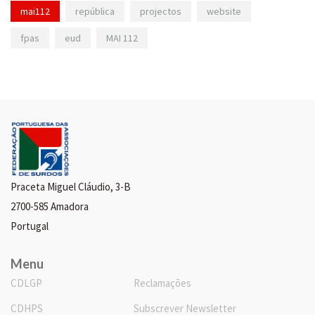
mai112
república
projectos
website
fpas
eud
MAI 112
Praceta Miguel Cláudio, 3-B
2700-585 Amadora
Portugal
Menu
CDLGP
Reclamações
CDHPS
Subscrever Newsletter