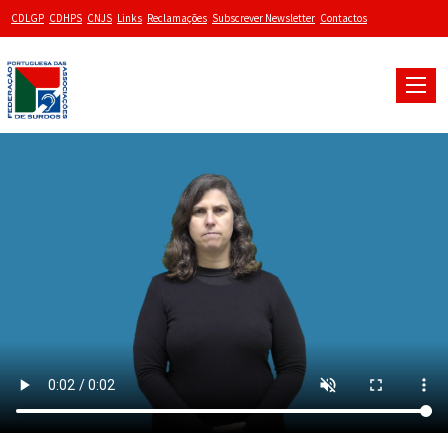
CDLGP
CDHPS
CNJS
Links
Reclamações
Subscrever Newsletter
Contactos
Toggle
naviga