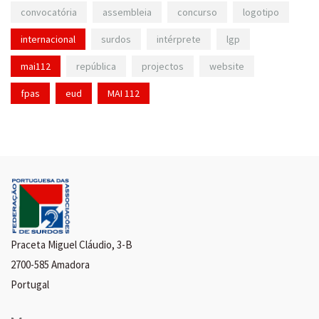
convocatória
assembleia
concurso
logotipo
internacional
surdos
intérprete
lgp
mai112
república
projectos
website
fpas
eud
MAI 112
Praceta Miguel Cláudio, 3-B
2700-585 Amadora
Portugal