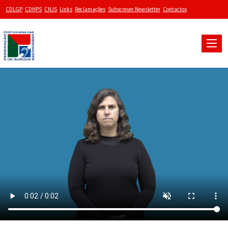
CDLGP
CDHPS
CNJS
Links
Reclamações
Subscrever Newsletter
Contactos
Toggle
naviga