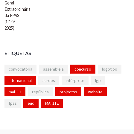
ETIQUETAS
convocatória
assembleia
concurso
logotipo
internacional
surdos
intérprete
lgp
mai112
república
projectos
website
fpas
eud
MAI 112