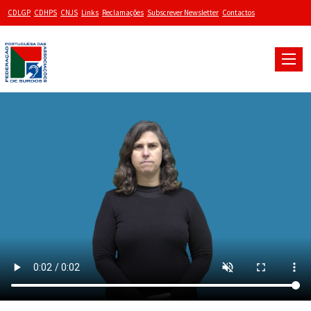
CDLGP
CDHPS
CNJS
Links
Reclamações
Subscrever Newsletter
Contactos
Toggle
naviga