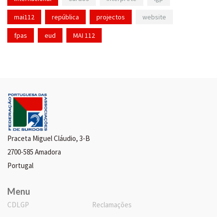
mai112
república
projectos
website
fpas
eud
MAI 112
Praceta Miguel Cláudio, 3-B
2700-585 Amadora
Portugal
Menu
CDLGP
Reclamações