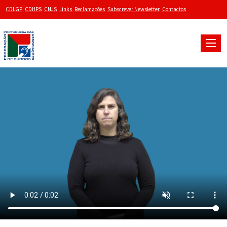
CDLGP
CDHPS
CNJS
Links
Reclamações
Subscrever Newsletter
Contactos
Toggle
naviga