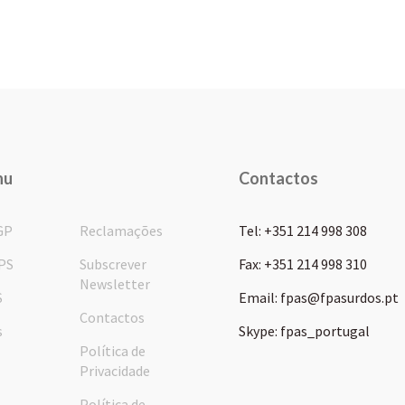
nu
Contactos
GP
Reclamações
Tel: +351 214 998 308
PS
Subscrever
Fax: +351 214 998 310
Newsletter
S
Email: fpas@fpasurdos.pt
Contactos
s
Skype: fpas_portugal
Política de
Privacidade
Política de