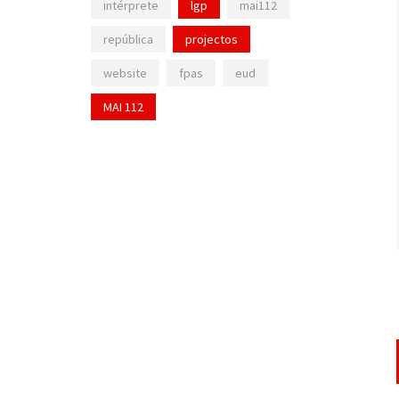
intérprete
lgp
mai112
república
projectos
website
fpas
eud
MAI 112