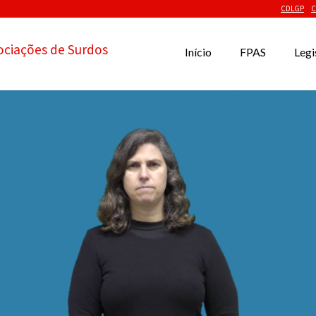
CDLGP
C
ociações de Surdos
Início
FPAS
Legi