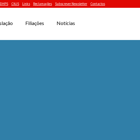
DHPS
CNJS
Links
Reclamações
Subscrever Newsletter
Contactos
slação
Filiações
Notícias