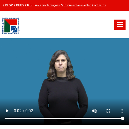
CDLGP
CDHPS
CNJS
Links
Reclamações
Subscrever Newsletter
Contactos
Toggle
naviga