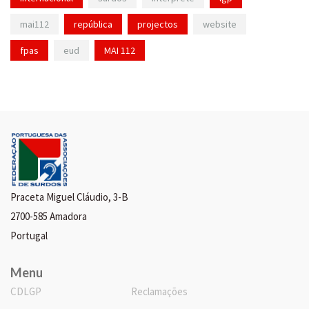
mai112
república
projectos
website
fpas
eud
MAI 112
Praceta Miguel Cláudio, 3-B
2700-585 Amadora
Portugal
Menu
CDLGP
Reclamações