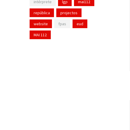
intérprete
lgp
mai112
república
projectos
website
fpas
eud
MAI 112