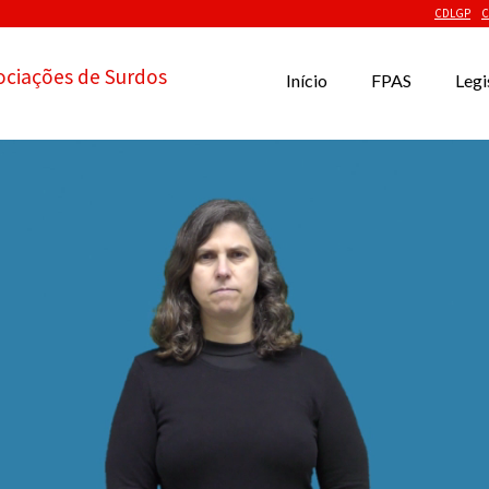
CDLGP
C
ociações de Surdos
Início
FPAS
Legi