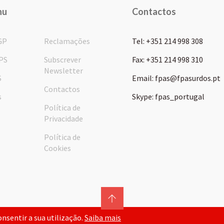
nu
Contactos
GP
Reclamações
Tel: +351 214 998 308
PS
Subscrever
Fax: +351 214 998 310
Newsletter
S
Email: fpas@fpasurdos.pt
Contactos
s
Skype: fpas_portugal
Política de
Privacidade
Política de
Cookies
consentir a sua utilização.
Saiba mais