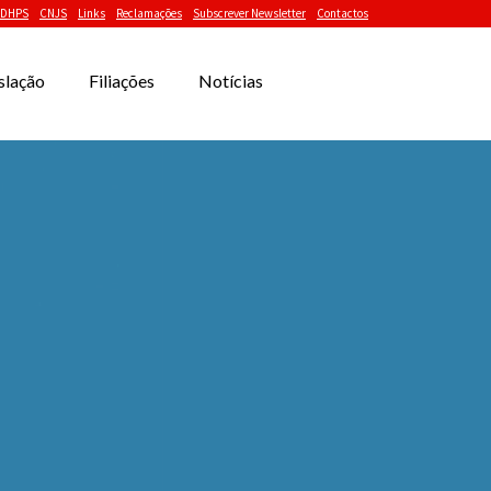
DHPS
CNJS
Links
Reclamações
Subscrever Newsletter
Contactos
slação
Filiações
Notícias