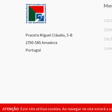
Me
CDL
CDH
Praceta Miguel Cláudio, 3-B
CNJ
2700-585 Amadora
Link
Portugal
© 2026 FPAS. Todos os direitos reservados.
ATENÇÃO
: Este site utiliza cookies. Ao navegar no site estará a 