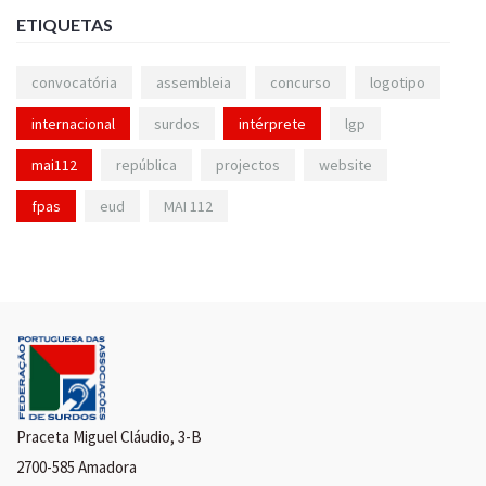
ETIQUETAS
convocatória
assembleia
concurso
logotipo
internacional
surdos
intérprete
lgp
mai112
república
projectos
website
fpas
eud
MAI 112
Praceta Miguel Cláudio, 3-B
2700-585 Amadora