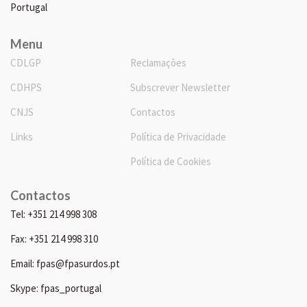
Portugal
Menu
CDLGP
Reclamações
CDHPS
Subscrever Newsletter
CNJS
Contactos
Links
Política de Privacidade
Política de Cookies
Contactos
Tel: +351 214 998 308
Fax: +351 214 998 310
Email: fpas@fpasurdos.pt
Skype: fpas_portugal