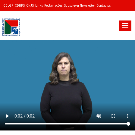
CDLGP
CDHPS
CNJS
Links
Reclamações
Subscrever Newsletter
Contactos
Toggle
naviga