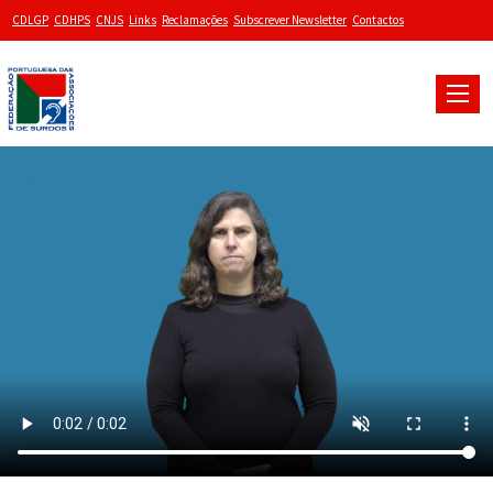
CDLGP
CDHPS
CNJS
Links
Reclamações
Subscrever Newsletter
Contactos
Toggle
naviga