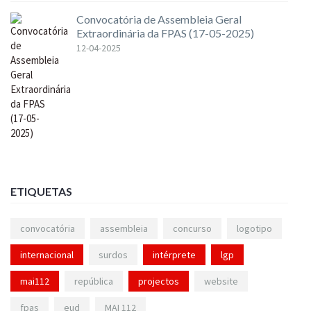
Convocatória de Assembleia Geral
Extraordinária da FPAS (17-05-2025)
12-04-2025
ETIQUETAS
convocatória
assembleia
concurso
logotipo
internacional
surdos
intérprete
lgp
mai112
república
projectos
website
fpas
eud
MAI 112