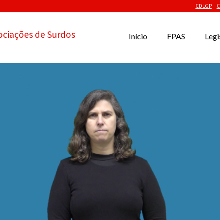
CDLGP
C
ociações de Surdos
Início
FPAS
Legi