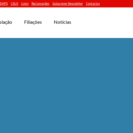
DHPS
CNJS
Links
Reclamações
Subscrever Newsletter
Contactos
slação
Filiações
Notícias