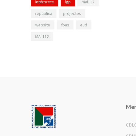
intérprete
lgp
mai112
república
projectos
website
fpas
eud
MAI 112
Me
CDL
CDH