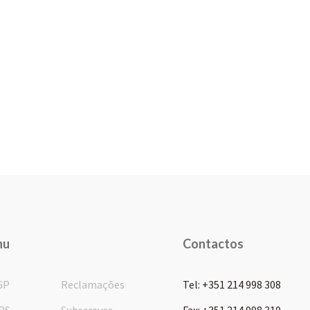
nu
Contactos
GP
Reclamações
Tel: +351 214 998 308
PS
Subscrever
Fax: +351 214 998 310