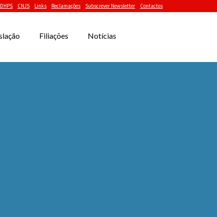
DHPS
CNJS
Links
Reclamações
Subscrever Newsletter
Contactos
slação
Filiações
Notícias