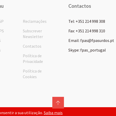
nu
Contactos
GP
Reclamações
Tel: +351 214 998 308
PS
Subscrever
Fax: +351 214 998 310
Newsletter
S
Email: fpas@fpasurdos.pt
Contactos
s
Skype: fpas_portugal
Política de
Privacidade
Política de
Cookies
consentir a sua utilização.
Saiba mais