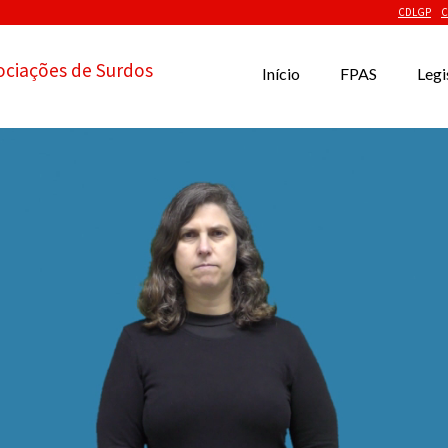
CDLGP
C
ociações de Surdos
Início
FPAS
Legi