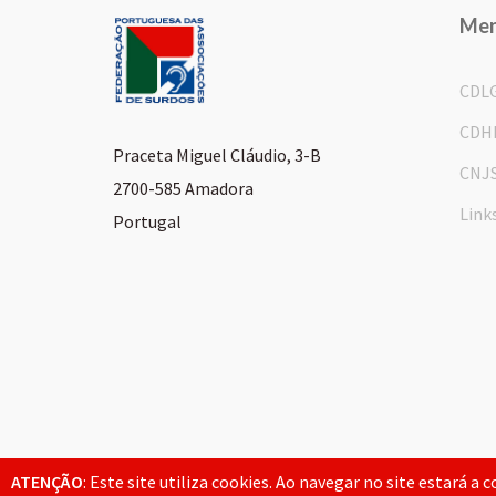
Me
CDL
CDH
Praceta Miguel Cláudio, 3-B
CNJ
2700-585 Amadora
Link
Portugal
© 2026 FPAS. Todos os direitos reservados.
ATENÇÃO
: Este site utiliza cookies. Ao navegar no site estará a 