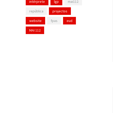
intérprete
lgp
mai112
república
projectos
website
fpas
eud
MAI 112