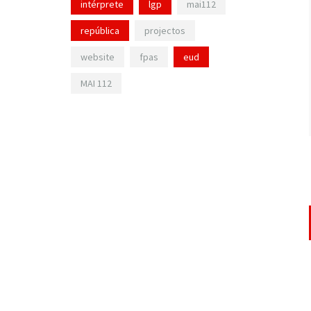
intérprete
lgp
mai112
república
projectos
website
fpas
eud
MAI 112