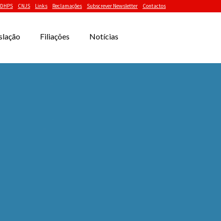
DHPS
CNJS
Links
Reclamações
Subscrever Newsletter
Contactos
slação
Filiações
Notícias