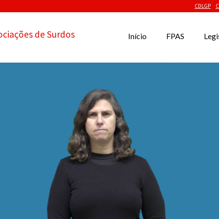
CDLGP
C
ociações de Surdos
Início
FPAS
Legi