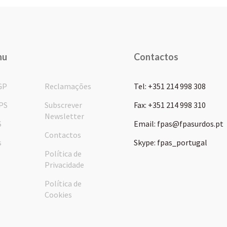
nu
Contactos
GP
Reclamações
Tel: +351 214 998 308
PS
Subscrever
Fax: +351 214 998 310
Newsletter
S
Email: fpas@fpasurdos.pt
Contactos
s
Skype: fpas_portugal
Política de
Privacidade
Política de
Cookies