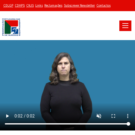
CDLGP
CDHPS
CNJS
Links
Reclamações
Subscrever Newsletter
Contactos
Toggle
naviga