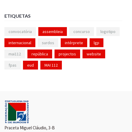
ETIQUETAS
convocatória
assembleia
concurso
logotipo
internacional
surdos
intérprete
lgp
mai112
república
projectos
website
fpas
eud
MAI 112
Praceta Miguel Cláudio, 3-B