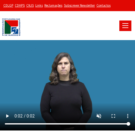
CDLGP
CDHPS
CNJS
Links
Reclamações
Subscrever Newsletter
Contactos
Toggle
naviga