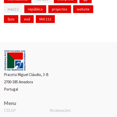
mai112
república
projectos
website
fpas
eud
MAI 112
Praceta Miguel Cláudio, 3-B
2700-585 Amadora
Portugal
Menu
CDLGP
Reclamações