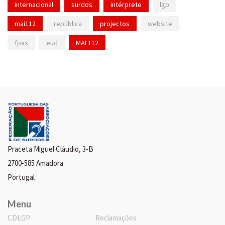
internacional
surdos
intérprete
lgp
mai112
república
projectos
website
fpas
eud
MAI 112
Praceta Miguel Cláudio, 3-B
2700-585 Amadora
Portugal
Menu
CDLGP
Reclamações