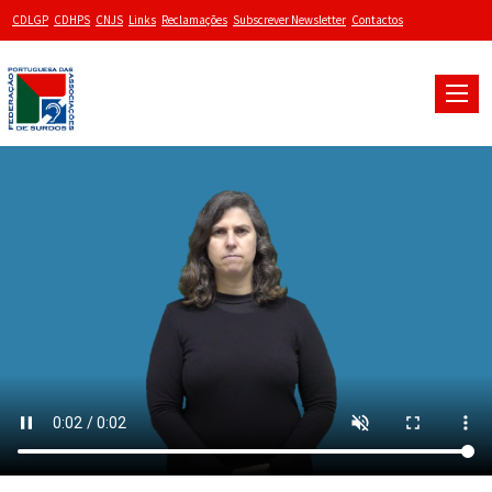
CDLGP
CDHPS
CNJS
Links
Reclamações
Subscrever Newsletter
Contactos
Toggle
naviga