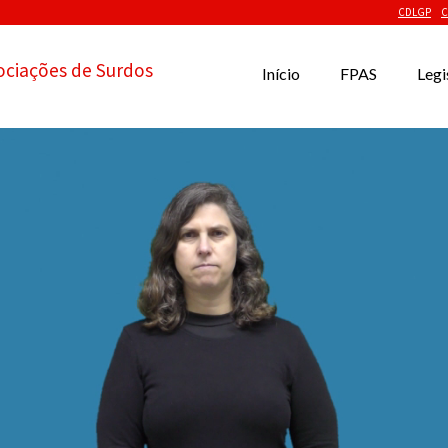
CDLGP
C
ociações de Surdos
Início
FPAS
Legi