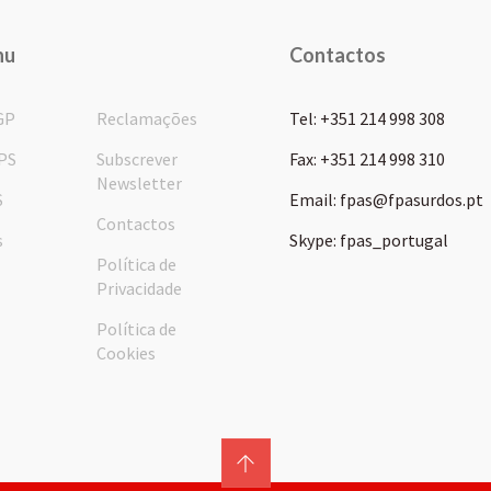
nu
Contactos
GP
Reclamações
Tel: +351 214 998 308
PS
Subscrever
Fax: +351 214 998 310
Newsletter
S
Email: fpas@fpasurdos.pt
Contactos
s
Skype: fpas_portugal
Política de
Privacidade
Política de
Cookies