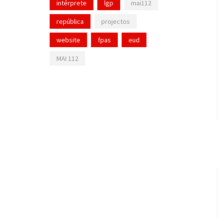
intérprete
lgp
mai112
república
projectos
website
fpas
eud
MAI 112