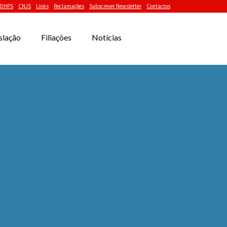
DHPS
CNJS
Links
Reclamações
Subscrever Newsletter
Contactos
slação
Filiações
Notícias