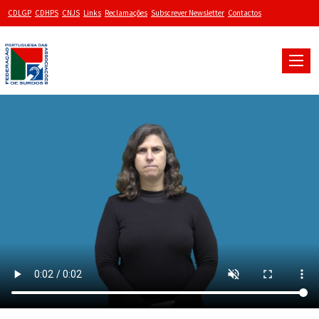
CDLGP
CDHPS
CNJS
Links
Reclamações
Subscrever Newsletter
Contactos
Toggle
naviga