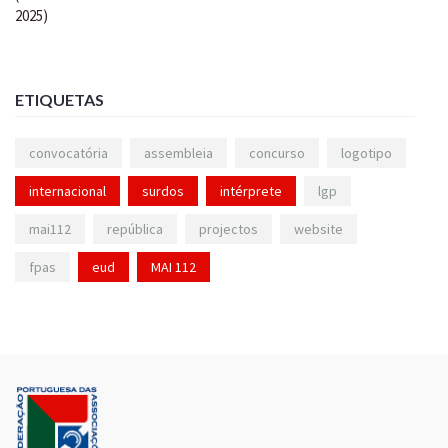
ETIQUETAS
convocatória
assembleia
concurso
logotipo
internacional
surdos
intérprete
lgp
mai112
república
projectos
website
fpas
eud
MAI 112