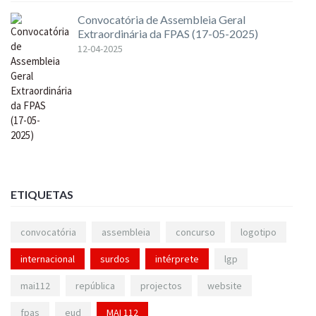
Convocatória de Assembleia Geral
Extraordinária da FPAS (17-05-2025)
12-04-2025
ETIQUETAS
convocatória
assembleia
concurso
logotipo
internacional
surdos
intérprete
lgp
mai112
república
projectos
website
fpas
eud
MAI 112