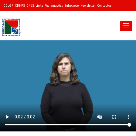
CDLGP
CDHPS
CNJS
Links
Reclamações
Subscrever Newsletter
Contactos
Toggle
naviga