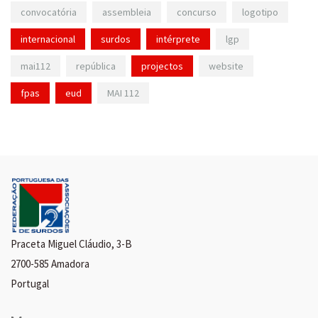
convocatória
assembleia
concurso
logotipo
internacional
surdos
intérprete
lgp
mai112
república
projectos
website
fpas
eud
MAI 112
Praceta Miguel Cláudio, 3-B
2700-585 Amadora
Portugal