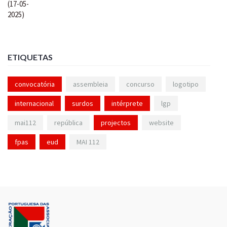
ETIQUETAS
convocatória
assembleia
concurso
logotipo
internacional
surdos
intérprete
lgp
mai112
república
projectos
website
fpas
eud
MAI 112