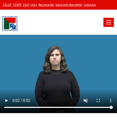
CDLGP
CDHPS
CNJS
Links
Reclamações
Subscrever Newsletter
Contactos
Toggle
naviga