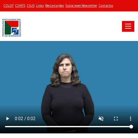
CDLGP
CDHPS
CNJS
Links
Reclamações
Subscrever Newsletter
Contactos
Toggle
naviga