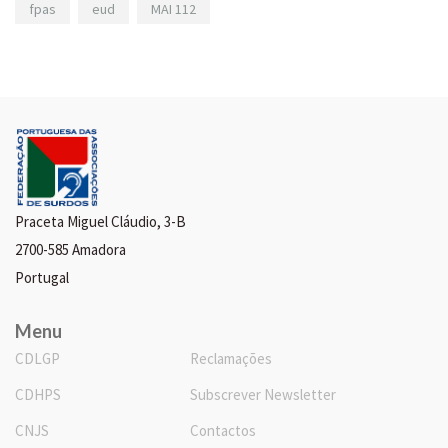
fpas
eud
MAI 112
Praceta Miguel Cláudio, 3-B
2700-585 Amadora
Portugal
Menu
CDLGP
Reclamações
CDHPS
Subscrever Newsletter
CNJS
Contactos