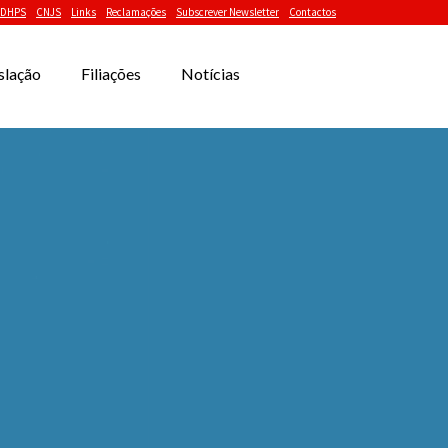
DHPS
CNJS
Links
Reclamações
Subscrever Newsletter
Contactos
slação
Filiações
Notícias