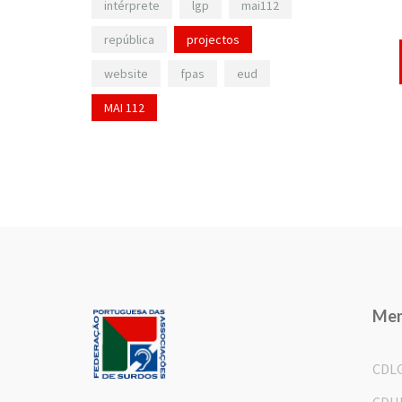
intérprete
lgp
mai112
república
projectos
website
fpas
eud
MAI 112
Me
CDL
CDH