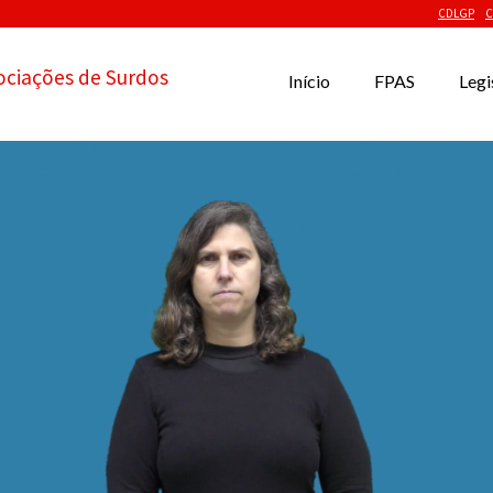
CDLGP
C
ociações de Surdos
Início
FPAS
Legi