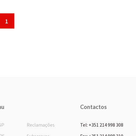
1
nu
Contactos
GP
Reclamações
Tel: +351 214 998 308
PS
Subscrever
Fax: +351 214 998 310