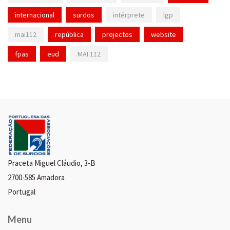
internacional
surdos
intérprete
lgp
mai112
república
projectos
website
fpas
eud
MAI 112
Praceta Miguel Cláudio, 3-B
2700-585 Amadora
Portugal
Menu