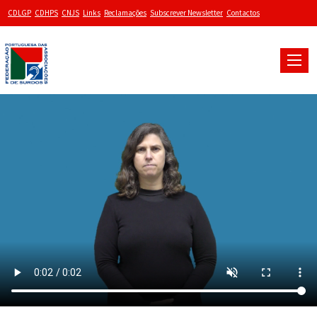
CDLGP
CDHPS
CNJS
Links
Reclamações
Subscrever Newsletter
Contactos
Toggle
naviga