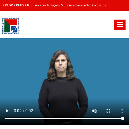
CDLGP
CDHPS
CNJS
Links
Reclamações
Subscrever Newsletter
Contactos
Toggle
naviga