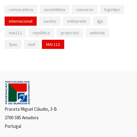
convocatória
assembleia
concurso
logotipo
internacional
surdos
intérprete
lgp
mai112
república
projectos
website
fpas
eud
MAI 112
Praceta Miguel Cláudio, 3-B
2700-585 Amadora
Portugal