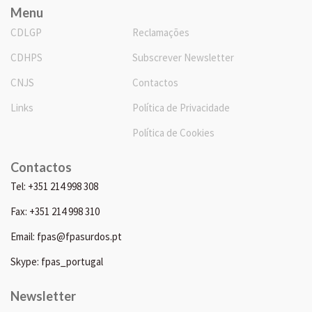
Menu
CDLGP
Reclamações
CDHPS
Subscrever Newsletter
CNJS
Contactos
Links
Política de Privacidade
Política de Cookies
Contactos
Tel: +351 214 998 308
Fax: +351 214 998 310
Email: fpas@fpasurdos.pt
Skype: fpas_portugal
Newsletter