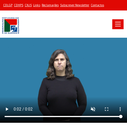
CDLGP
CDHPS
CNJS
Links
Reclamações
Subscrever Newsletter
Contactos
Toggle
naviga