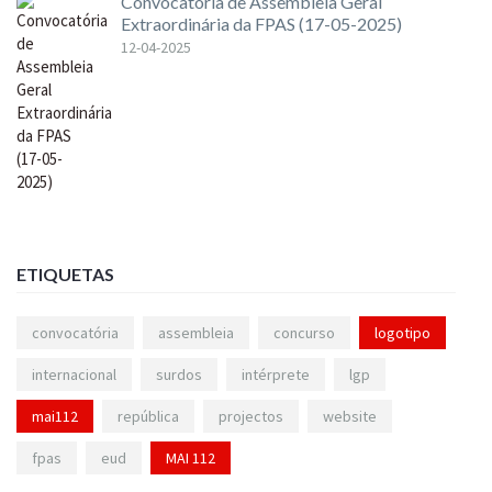
Convocatória de Assembleia Geral
Extraordinária da FPAS (17-05-2025)
12-04-2025
ETIQUETAS
convocatória
assembleia
concurso
logotipo
internacional
surdos
intérprete
lgp
mai112
república
projectos
website
fpas
eud
MAI 112