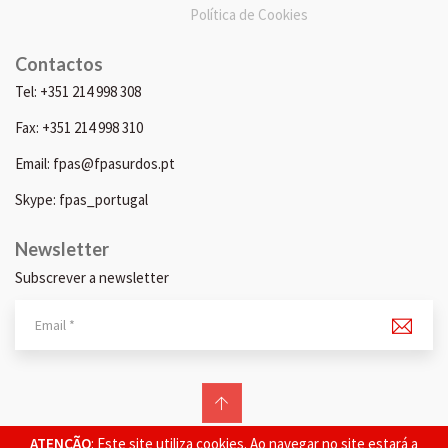
Política de Cookies
Contactos
Tel: +351 214 998 308
Fax: +351 214 998 310
Email: fpas@fpasurdos.pt
Skype: fpas_portugal
Newsletter
Subscrever a newsletter
© 2026 FPAS. Todos os direitos reservados.
ATENÇÃO
: Este site utiliza cookies. Ao navegar no site estará a