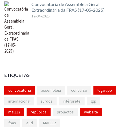
Convocatória de Assembleia Geral
Extraordinária da FPAS (17-05-2025)
12-04-2025
ETIQUETAS
convocatória
assembleia
concurso
logotipo
internacional
surdos
intérprete
lgp
mai112
república
projectos
website
fpas
eud
MAI 112