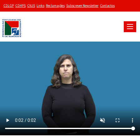
CDLGP
CDHPS
CNJS
Links
Reclamações
Subscrever Newsletter
Contactos
Toggle
naviga