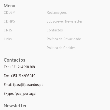
Menu
CDLGP
Reclamações
CDHPS
Subscrever Newsletter
CNJS
Contactos
Links
Política de Privacidade
Política de Cookies
Contactos
Tel: +351 214 998 308
Fax: +351 214 998 310
Email: fpas@fpasurdos.pt
Skype: fpas_portugal
Newsletter