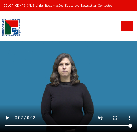
CDLGP
CDHPS
CNJS
Links
Reclamações
Subscrever Newsletter
Contactos
Toggle
naviga