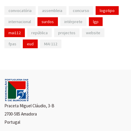
convocatória
assembleia
concurso
logotipo
internacional
surdos
intérprete
lgp
mai112
república
projectos
website
fpas
eud
MAI 112
Praceta Miguel Cláudio, 3-B
2700-585 Amadora
Portugal