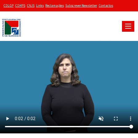
CDLGP
CDHPS
CNJS
Links
Reclamações
Subscrever Newsletter
Contactos
Toggle
naviga