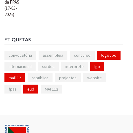
ETIQUETAS
convocatória
assembleia
concurso
logotipo
internacional
surdos
intérprete
lgp
mai112
república
projectos
website
fpas
eud
MAI 112