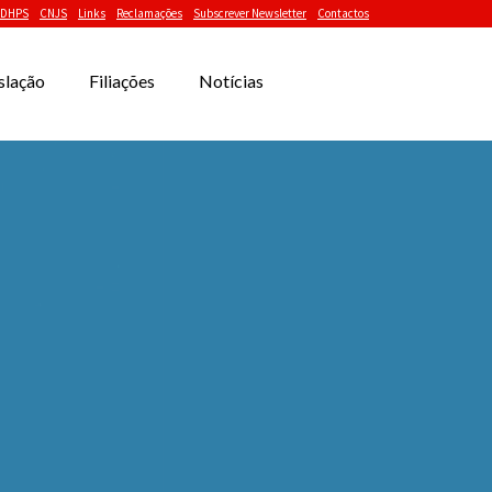
DHPS
CNJS
Links
Reclamações
Subscrever Newsletter
Contactos
slação
Filiações
Notícias