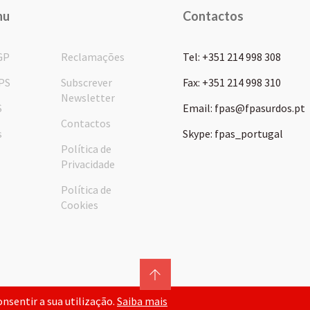
nu
Contactos
GP
Reclamações
Tel: +351 214 998 308
PS
Subscrever
Fax: +351 214 998 310
Newsletter
S
Email: fpas@fpasurdos.pt
Contactos
s
Skype: fpas_portugal
Política de
Privacidade
Política de
Cookies
consentir a sua utilização.
Saiba mais