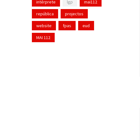
intérprete
lgp
mai112
república
projectos
website
fpas
eud
MAI 112