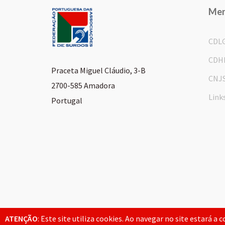
Me
CDL
CDH
Praceta Miguel Cláudio, 3-B
CNJ
2700-585 Amadora
Link
Portugal
© 2026 FPAS. Todos os direitos reservados.
ATENÇÃO
: Este site utiliza cookies. Ao navegar no site estará a 