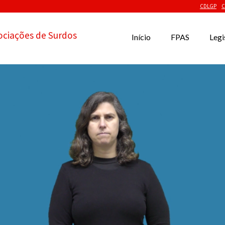
CDLGP
C
ociações de Surdos
Início
FPAS
Legi