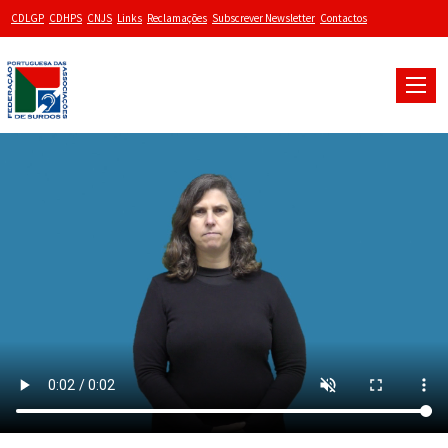
CDLGP
CDHPS
CNJS
Links
Reclamações
Subscrever Newsletter
Contactos
Toggle
naviga