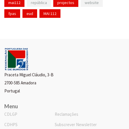
mai112
república
projectos
website
fpas
eud
MAI 112
Praceta Miguel Cláudio, 3-B
2700-585 Amadora
Portugal
Menu
CDLGP
Reclamações
CDHPS
Subscrever Newsletter