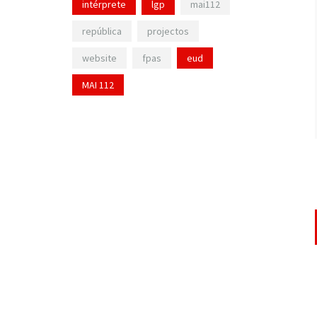
intérprete
lgp
mai112
república
projectos
website
fpas
eud
MAI 112