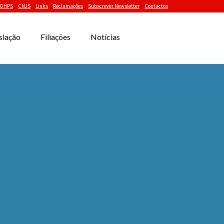
DHPS
CNJS
Links
Reclamações
Subscrever Newsletter
Contactos
slação
Filiações
Notícias