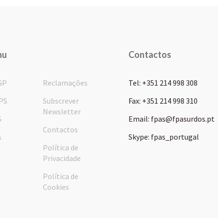
nu
Contactos
GP
Reclamações
Tel: +351 214 998 308
PS
Subscrever
Fax: +351 214 998 310
Newsletter
S
Email: fpas@fpasurdos.pt
Contactos
s
Skype: fpas_portugal
Política de
Privacidade
Política de
Cookies