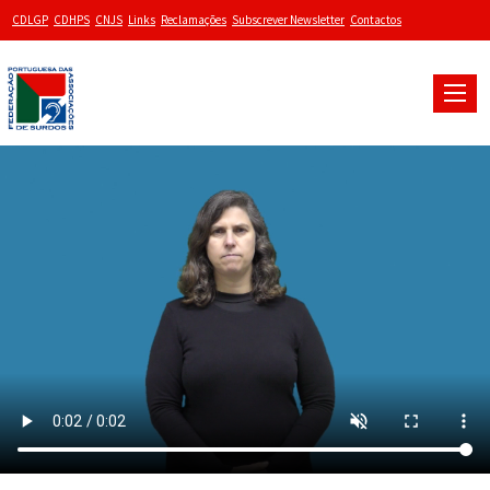
CDLGP
CDHPS
CNJS
Links
Reclamações
Subscrever Newsletter
Contactos
Toggle
naviga