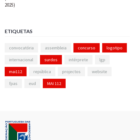
ETIQUETAS
convocatória
assembleia
concurso
logotipo
internacional
surdos
intérprete
lgp
mai112
república
projectos
website
fpas
eud
MAI 112