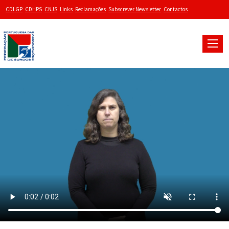
CDLGP
CDHPS
CNJS
Links
Reclamações
Subscrever Newsletter
Contactos
Toggle
naviga