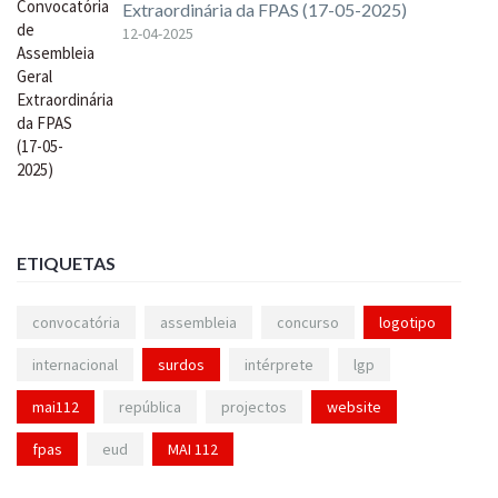
Extraordinária da FPAS (17-05-2025)
12-04-2025
ETIQUETAS
convocatória
assembleia
concurso
logotipo
internacional
surdos
intérprete
lgp
mai112
república
projectos
website
fpas
eud
MAI 112