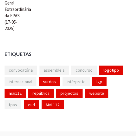
ETIQUETAS
convocatória
assembleia
concurso
logotipo
internacional
surdos
intérprete
lgp
mai112
república
projectos
website
fpas
eud
MAI 112