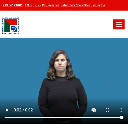
CDLGP
CDHPS
CNJS
Links
Reclamações
Subscrever Newsletter
Contactos
Toggle
naviga