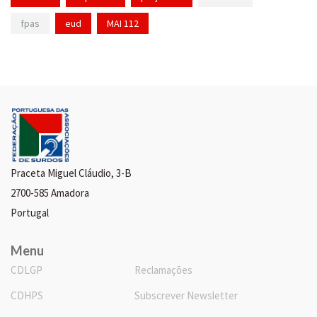
fpas
eud
MAI 112
Praceta Miguel Cláudio, 3-B
2700-585 Amadora
Portugal
Menu
CDLGP
Reclamações
CDHPS
Subscrever Newsletter