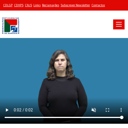
CDLGP
CDHPS
CNJS
Links
Reclamações
Subscrever Newsletter
Contactos
Toggle
naviga