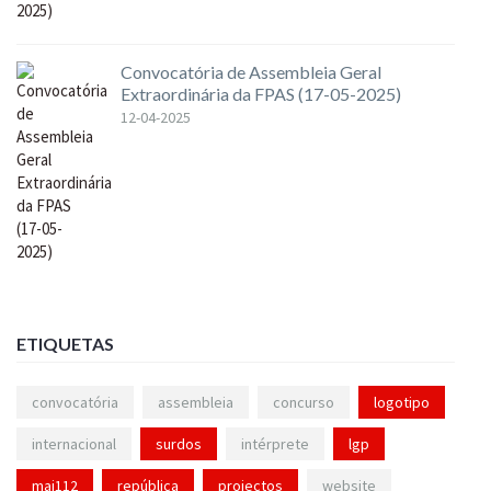
Convocatória de Assembleia Geral
Extraordinária da FPAS (17-05-2025)
12-04-2025
ETIQUETAS
convocatória
assembleia
concurso
logotipo
internacional
surdos
intérprete
lgp
mai112
república
projectos
website