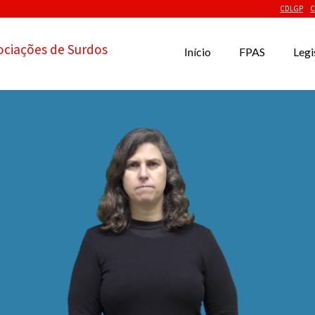
CDLGP
C
ociações de Surdos
Início
FPAS
Legi