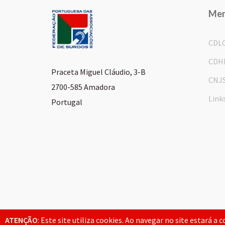
Me
CDL
CDH
Praceta Miguel Cláudio, 3-B
CNJ
2700-585 Amadora
Link
Portugal
© 2026 FPAS. Todos os direitos reservados.
ATENÇÃO
: Este site utiliza cookies. Ao navegar no site estará a 