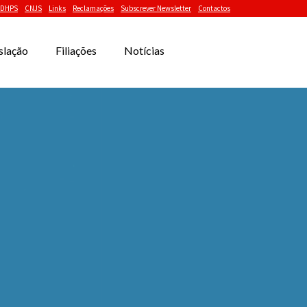
DHPS
CNJS
Links
Reclamações
Subscrever Newsletter
Contactos
slação
Filiações
Notícias