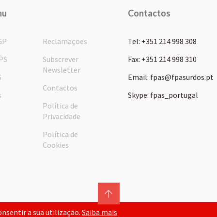
nu
Contactos
GP
Reclamações
Tel: +351 214 998 308
PS
Subscrever
Fax: +351 214 998 310
Newsletter
S
Email: fpas@fpasurdos.pt
Contactos
s
Skype: fpas_portugal
Política de
Privacidade
Política de
Cookies
consentir a sua utilização.
Saiba mais