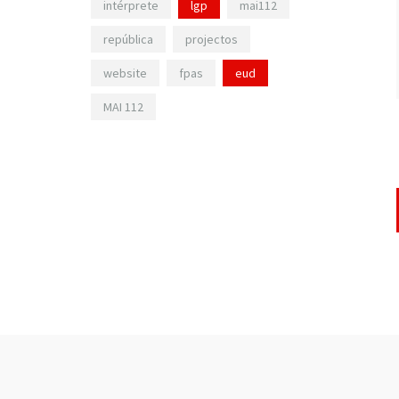
intérprete
lgp
mai112
república
projectos
website
fpas
eud
MAI 112