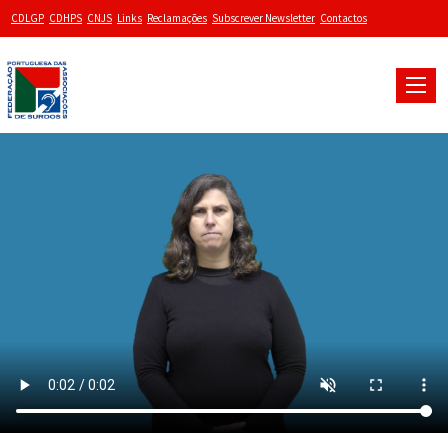
CDLGP
CDHPS
CNJS
Links
Reclamações
Subscrever Newsletter
Contactos
Toggle
naviga