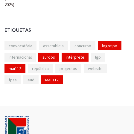
ETIQUETAS
convocatória
assembleia
concurso
logotipo
internacional
surdos
intérprete
lgp
mai112
república
projectos
website
fpas
eud
MAI 112