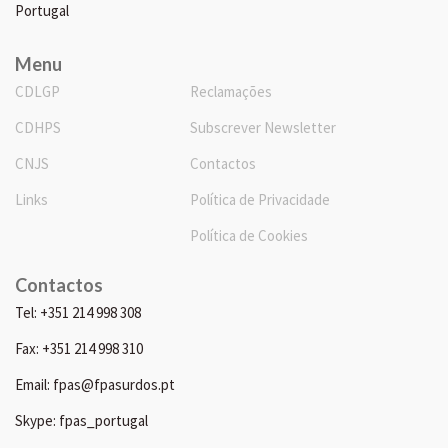
Portugal
Menu
CDLGP
Reclamações
CDHPS
Subscrever Newsletter
CNJS
Contactos
Links
Política de Privacidade
Política de Cookies
Contactos
Tel: +351 214 998 308
Fax: +351 214 998 310
Email: fpas@fpasurdos.pt
Skype: fpas_portugal