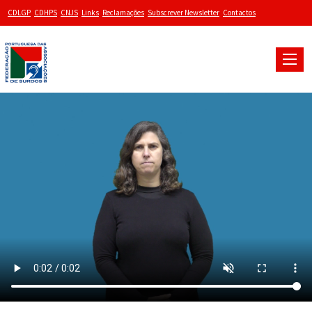
CDLGP
CDHPS
CNJS
Links
Reclamações
Subscrever Newsletter
Contactos
Toggle
naviga