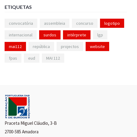
ETIQUETAS
convocatória
assembleia
concurso
logotipo
internacional
surdos
intérprete
lgp
mai112
república
projectos
website
fpas
eud
MAI 112
Praceta Miguel Cláudio, 3-B
2700-585 Amadora