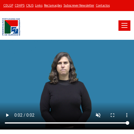
CDLGP
CDHPS
CNJS
Links
Reclamações
Subscrever Newsletter
Contactos
Toggle
naviga