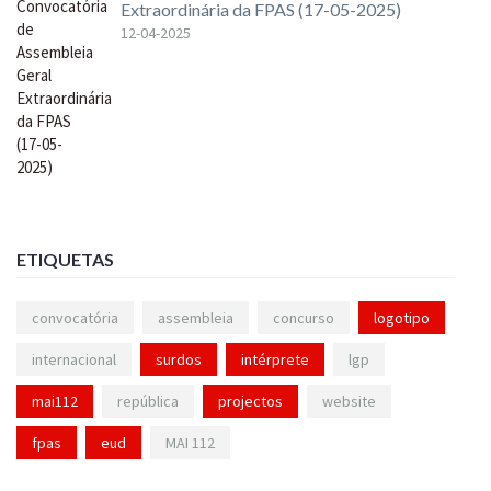
Extraordinária da FPAS (17-05-2025)
12-04-2025
ETIQUETAS
convocatória
assembleia
concurso
logotipo
internacional
surdos
intérprete
lgp
mai112
república
projectos
website
fpas
eud
MAI 112