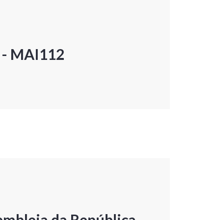
P - MAI112
embleia da República