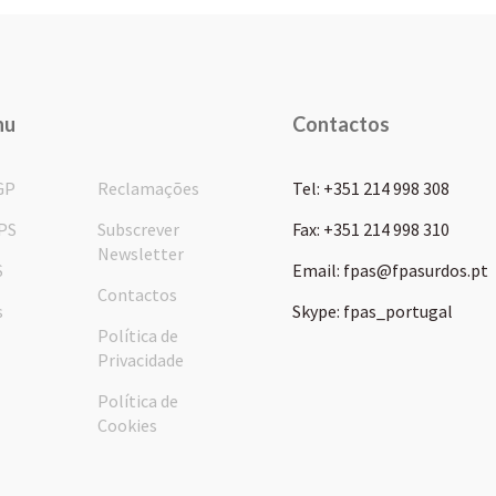
nu
Contactos
GP
Reclamações
Tel: +351 214 998 308
PS
Subscrever
Fax: +351 214 998 310
Newsletter
S
Email: fpas@fpasurdos.pt
Contactos
s
Skype: fpas_portugal
Política de
Privacidade
Política de
Cookies