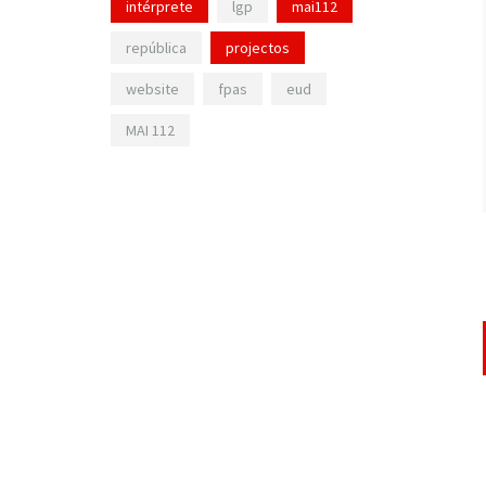
intérprete
lgp
mai112
república
projectos
website
fpas
eud
MAI 112