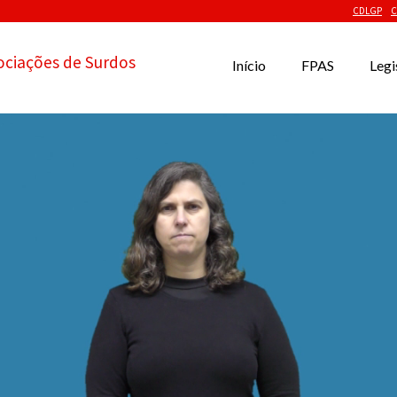
CDLGP
C
ociações de Surdos
Início
FPAS
Legi